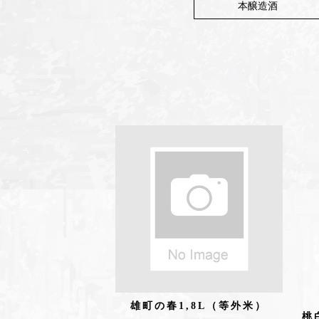
本醸造酒
雄町の春1,8L（等外米）
桃