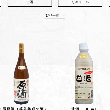
古酒
リキュール
製品一覧 >
白眉原酒（等外雄町の酒）
甘酒 500ml