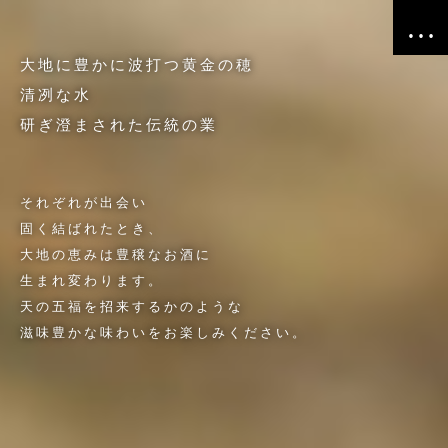
大地に豊かに波打つ黄金の穂
清冽な水
研ぎ澄まされた伝統の業
それぞれが出会い
固く結ばれたとき、
大地の恵みは豊穣なお酒に
生まれ変わります。
天の五福を招来するかのような
滋味豊かな味わいをお楽しみください。